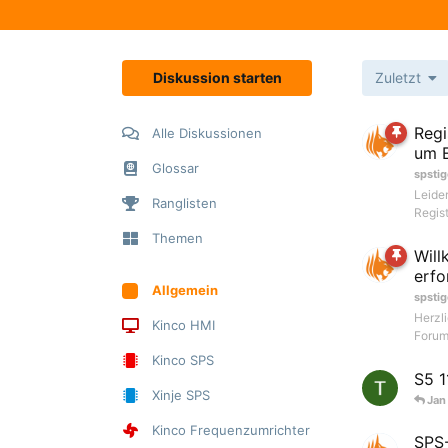
Diskussion starten
Zuletzt
Regi
Alle Diskussionen
um 
Glossar
spstig
Leide
Ranglisten
Regist
Themen
Will
erfo
Allgemein
spstig
Herzl
Kinco HMI
Forum 
Kinco SPS
S5 1
Xinje SPS
Jan
Kinco Frequenzumrichter
SPS-