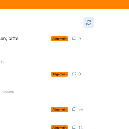
en, bitte
0
0
Antworten
Allgemein
eu...
0
0
Antworten
Allgemein
in diesem
54
54
Antworten
Allgemein
14
14
Antworten
Allgemein