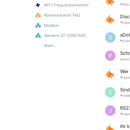
the
INVT Frequenzumrichter
Kommunikation FAQ
Disc
sps
Modbus
sDot
Siemens S7-1200/1500
S
sch
Mehr…
Schr
P
peter
Wer 
sps
Sind
C
HMI
RS2
J
sps
Ihr 