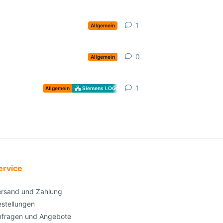
1
1
Antwort
Allgemein
0
0
Antworten
Allgemein
1
1
Antwort
Allgemein
Siemens LOGO!
ervice
ersand und Zahlung
stellungen
nfragen und Angebote