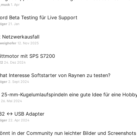
_muck
1. Apr
ord Beta Testing für Live Support
tiger
21. Jan
 Netzwerkausfall
weighofer
12. Nov 2025
ittmotor mit SPS S7200
22
24. Dez 2024
hat Interesse Softstarter von Raynen zu testen?
tiger
2. Sept 2024
 25-mm-Kugelumlaufspindeln eine gute Idee für eine Hob
26. Mai 2024
32 <-> USB Adapter
tiger
22. Apr 2024
könnt in der Community nun leichter Bilder und Screenshot