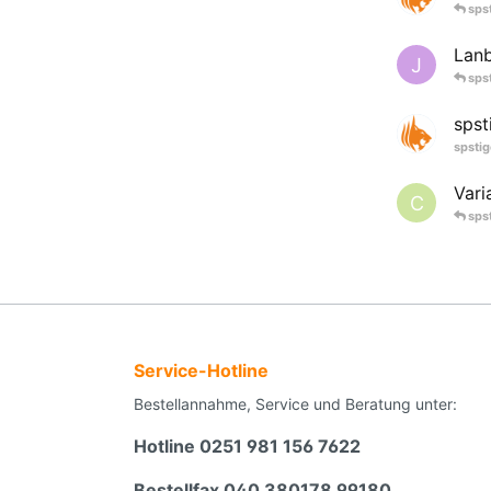
sps
Lan
J
sps
spst
spstig
Vari
C
sps
Service-Hotline
Bestellannahme, Service und Beratung unter:
Hotline 0251 981 156 7622
Bestellfax 040 380178 99180