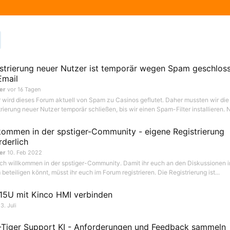
strierung neuer Nutzer ist temporär wegen Spam geschloss
Email
er
vor 16 Tagen
r wird dieses Forum aktuell von Spam zu Casinos geflutet. Daher mussten wir die
rierung neuer Nutzer temporär schließen, bis wir einen Spam-Filter installieren. N
kommen in der spstiger-Community - eigene Registrierung
rderlich
er
10. Feb 2022
ich willkommen in der spstiger-Community. Damit ihr euch an den Diskussionen 
beteiligen könnt, müsst ihr euch im Forum registrieren. Die Registrierung ist...
15U mit Kinco HMI verbinden
3. Juli
Tiger Support KI - Anforderungen und Feedback sammeln