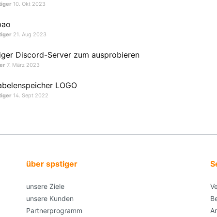
tiger
10. Okt 2023
bao
tiger
21. Aug 2023
iger Discord-Server zum ausprobieren
er
7. März 2023
abelenspeicher LOGO
tiger
14. Sept 2022
über spstiger
S
unsere Ziele
V
unsere Kunden
Be
Partnerprogramm
A