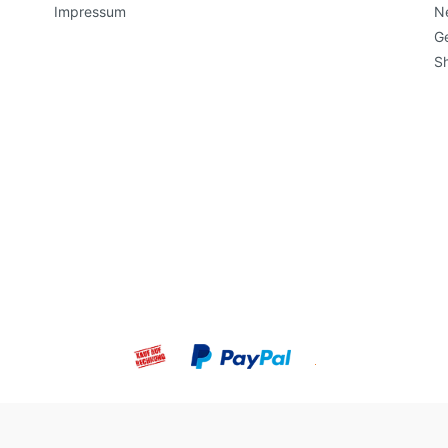
Impressum
N
G
S