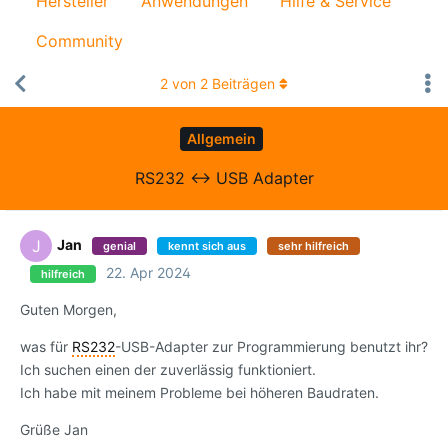
Hersteller
Anwendungen
Hilfe & Service
Community
2
von
2
Beiträgen
Allgemein
RS232 <-> USB Adapter
Jan
J
genial
kennt sich aus
sehr hilfreich
22. Apr 2024
hilfreich
Guten Morgen,
was für
RS232
-USB-Adapter zur Programmierung benutzt ihr?
Ich suchen einen der zuverlässig funktioniert.
Ich habe mit meinem Probleme bei höheren Baudraten.
Grüße Jan