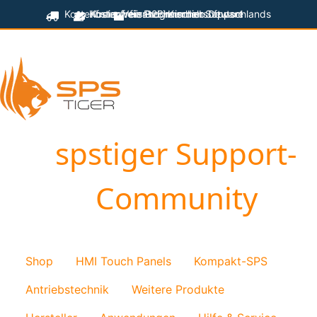
Kostenfreier Versand innerhalb Deutschlands
Kostenfreie Programmiersoftware
Kostenfreier technischer Support
für B2B-Kunden
spstiger Support-
Community
Shop
HMI Touch Panels
Kompakt-SPS
Antriebstechnik
Weitere Produkte