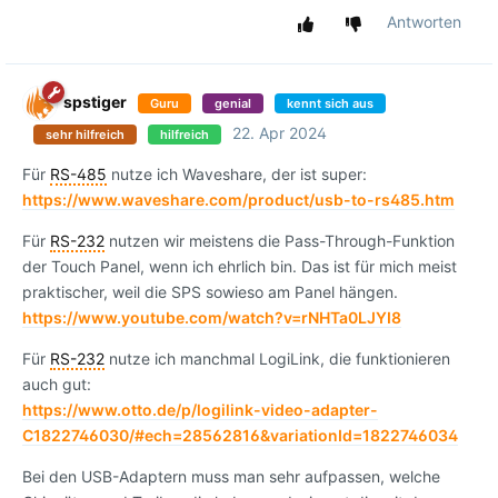
Antworten
spstiger
Guru
genial
kennt sich aus
22. Apr 2024
sehr hilfreich
hilfreich
Für
RS-485
nutze ich Waveshare, der ist super:
https://www.waveshare.com/product/usb-to-rs485.htm
Für
RS-232
nutzen wir meistens die Pass-Through-Funktion
der Touch Panel, wenn ich ehrlich bin. Das ist für mich meist
praktischer, weil die SPS sowieso am Panel hängen.
https://www.youtube.com/watch?v=rNHTa0LJYI8
Für
RS-232
nutze ich manchmal LogiLink, die funktionieren
auch gut:
https://www.otto.de/p/logilink-video-adapter-
C1822746030/#ech=28562816&variationId=1822746034
Bei den USB-Adaptern muss man sehr aufpassen, welche