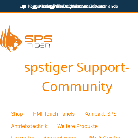
Kostenfreier Versand innerhalb Deutschlands
Kostenfreie Programmiersoftware
Kostenfreier technischer Support
für B2B-Kunden
spstiger Support-
Community
Shop
HMI Touch Panels
Kompakt-SPS
Antriebstechnik
Weitere Produkte