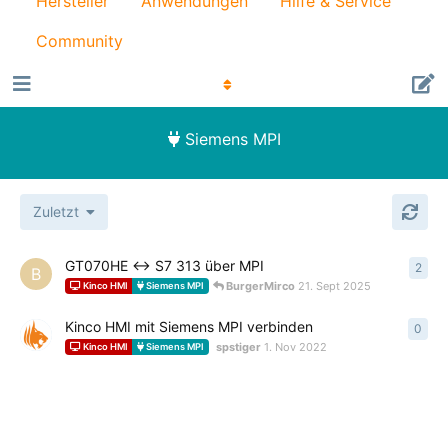
Hersteller
Anwendungen
Hilfe & Service
Community
Siemens MPI
Zuletzt
GT070HE <-> S7 313 über MPI
2
2
An
B
BurgerMirco
21. Sept 2025
Kinco HMI
Siemens MPI
Kinco HMI mit Siemens MPI verbinden
0
0
An
spstiger
1. Nov 2022
Kinco HMI
Siemens MPI