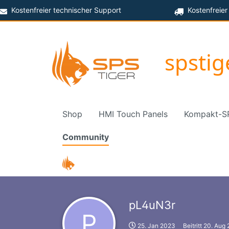
Kostenfreier technischer Support
Kostenfreier
spsti
Shop
HMI Touch Panels
Kompakt-S
Community
pL4uN3r
P
25. Jan 2023
Beitritt
20. Aug 