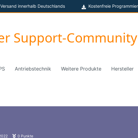
 Versand innerhalb Deutschlands
Kostenfreie Programmier
ger Support-Community
PS
Antriebstechnik
Weitere Produkte
Hersteller
2022
0
Punkte