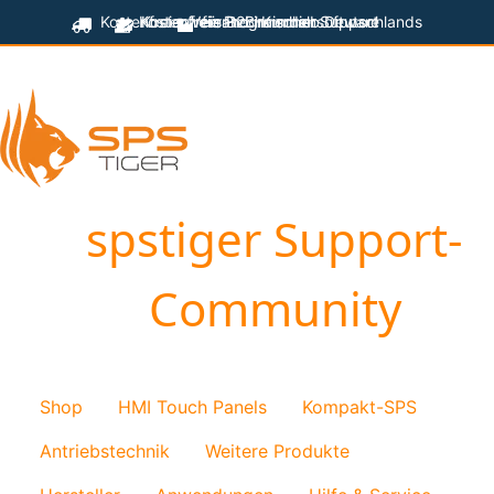
Kostenfreier Versand innerhalb Deutschlands
Kostenfreie Programmiersoftware
Kostenfreier technischer Support
für B2B-Kunden
spstiger Support-
Community
Shop
HMI Touch Panels
Kompakt-SPS
Antriebstechnik
Weitere Produkte