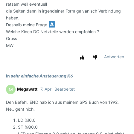
ratsam weil eventuell
die Seiten dann in irgendeiner Form galvanisch Verbindung
haben.
Deshalb meine Frage
Welche Kinco DC Netzteile werden empfohlen ?
Gruss
MW
Antworten
In
sehr einfache Ansteuerung K6
Megawatt
7. Apr
Bearbeitet
M
Den Befehl. END hab ich aus meinem SPS Buch von 1992.
Ne.. geht nich.
LD %I0.0
ST %Q0.0
LED von Eingang 0.0 geht an. Ausgang 0.0. wird nicht