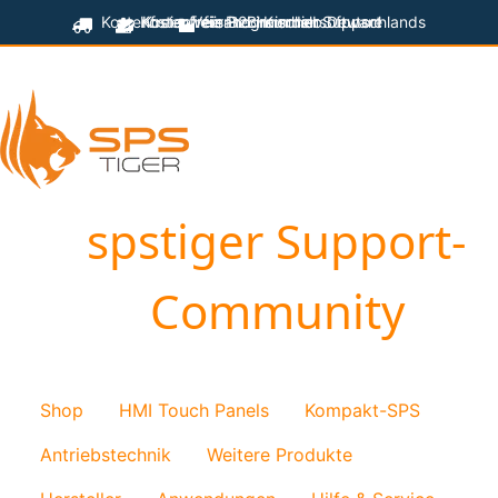
Kostenfreier Versand innerhalb Deutschlands
Kostenfreie Programmiersoftware
Kostenfreier technischer Support
für B2B-Kunden
spstiger Support-
Community
Shop
HMI Touch Panels
Kompakt-SPS
Antriebstechnik
Weitere Produkte