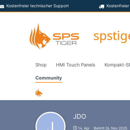
Kostenfreier technischer Support
Kostenfreier
spsti
Shop
HMI Touch Panels
Kompakt-S
Community
JDO
J
14. Apr
Beitritt
26. Nov 2025