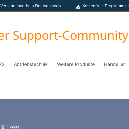
 Versand innerhalb Deutschlands
Kostenfreie Programmier
ger Support-Community
PS
Antriebstechnik
Weitere Produkte
Hersteller
1
Punkt