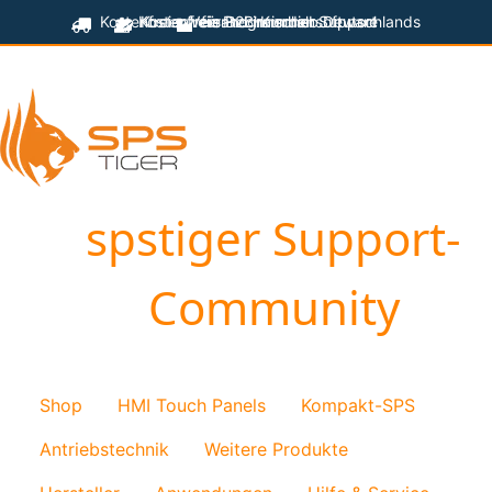
Kostenfreier Versand innerhalb Deutschlands
Kostenfreie Programmiersoftware
Kostenfreier technischer Support
für B2B-Kunden
spstiger Support-
Community
Shop
HMI Touch Panels
Kompakt-SPS
Antriebstechnik
Weitere Produkte