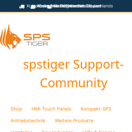
Kostenfreier Versand innerhalb Deutschlands
Kostenfreie Programmiersoftware
Kostenfreier technischer Support
für B2B-Kunden
spstiger Support-
Community
Shop
HMI Touch Panels
Kompakt-SPS
Antriebstechnik
Weitere Produkte