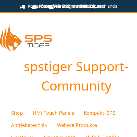
Kostenfreier Versand innerhalb Deutschlands
Kostenfreie Programmiersoftware
Kostenfreier technischer Support
für B2B-Kunden
spstiger Support-
Community
Shop
HMI Touch Panels
Kompakt-SPS
Antriebstechnik
Weitere Produkte