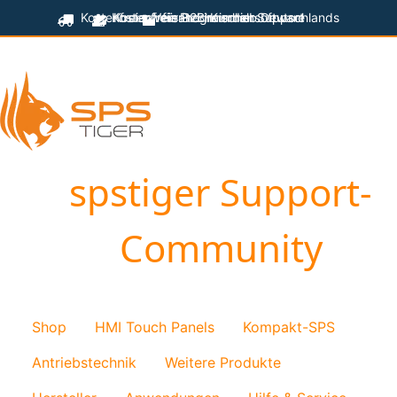
Kostenfreier Versand innerhalb Deutschlands
Kostenfreie Programmiersoftware
Kostenfreier technischer Support
für B2B-Kunden
spstiger Support-
Community
Shop
HMI Touch Panels
Kompakt-SPS
Antriebstechnik
Weitere Produkte