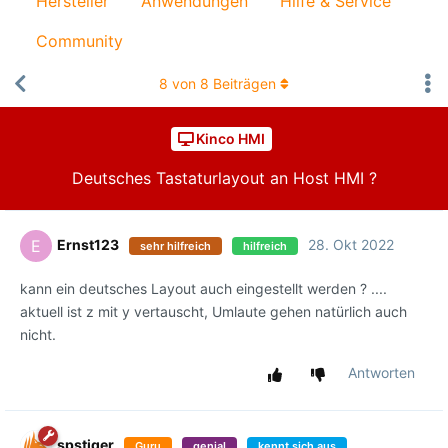
Hersteller
Anwendungen
Hilfe & Service
Community
8
von
8
Beiträgen
Kinco HMI
Deutsches Tastaturlayout an Host HMI ?
Ernst123
28. Okt 2022
E
sehr hilfreich
hilfreich
kann ein deutsches Layout auch eingestellt werden ? ....
aktuell ist z mit y vertauscht, Umlaute gehen natürlich auch
nicht.
Antworten
spstiger
Guru
genial
kennt sich aus