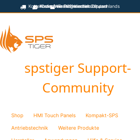
Kostenfreier Versand innerhalb Deutschlands
Kostenfreie Programmiersoftware
Kostenfreier technischer Support
für B2B-Kunden
spstiger Support-
Community
Shop
HMI Touch Panels
Kompakt-SPS
Antriebstechnik
Weitere Produkte