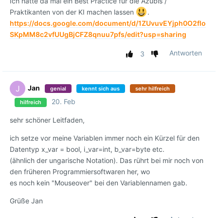
Ich hatte da mal ein Best Practice für die Azubis /
Praktikanten von der KI machen lassen
.
https://docs.google.com/document/d/1ZUvuvEYjph0O2flo
SKpMM8c2vfUUgBjCFZ8qnuu7pfs/edit?usp=sharing
Antworten
3
Jan
J
genial
kennt sich aus
sehr hilfreich
20. Feb
hilfreich
sehr schöner Leitfaden,
ich setze vor meine Variablen immer noch ein Kürzel für den
Datentyp x_var = bool, i_var=int, b_var=byte etc.
(ähnlich der ungarische Notation). Das rührt bei mir noch von
den früheren Programmiersoftwaren her, wo
es noch kein "Mouseover" bei den Variablennamen gab.
Grüße Jan