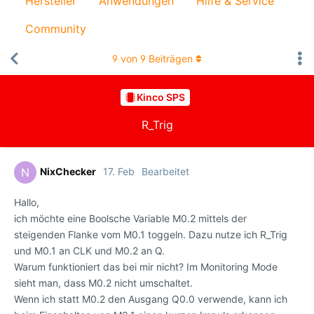
Hersteller
Anwendungen
Hilfe & Service
Community
9
von
9
Beiträgen
Kinco SPS
R_Trig
NixChecker
17. Feb
Bearbeitet
N
Hallo,
ich möchte eine Boolsche Variable M0.2 mittels der
steigenden Flanke vom M0.1 toggeln. Dazu nutze ich R_Trig
und M0.1 an CLK und M0.2 an Q.
Warum funktioniert das bei mir nicht? Im Monitoring Mode
sieht man, dass M0.2 nicht umschaltet.
Wenn ich statt M0.2 den Ausgang Q0.0 verwende, kann ich