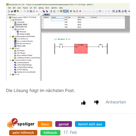
Die Lösung folgt im nächsten Post.
Antworten
spstiger
Guru
genial
kennt sich aus
17. Feb
sehr hilfreich
hilfreich