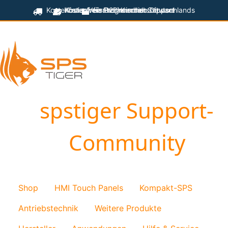
Kostenfreier Versand innerhalb Deutschlands
Kostenfreie Programmiersoftware
Kostenfreier technischer Support
für B2B-Kunden
spstiger Support-
Community
Shop
HMI Touch Panels
Kompakt-SPS
Antriebstechnik
Weitere Produkte