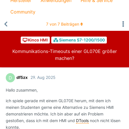
Hersteller
Anwendungen
Hilfe & Service
Community
7
von
7
Beiträgen
Kinco HMI
Siemens S7-1200/1500
Kommunikations-Timeouts einer GL070E größer
machen?
df5zx
29. Aug 2025
D
Hallo zusammen,
ich spiele gerade mit einem GL070E herum, mit dem ich
meinen Studenten gerne eine Alternative zu Siemens HMI
demonstrieren möchte. Ich bin aber auf ein Problem
gestoßen, dass ich mit dem HMI und
DTools
noch nicht lösen
konnte.