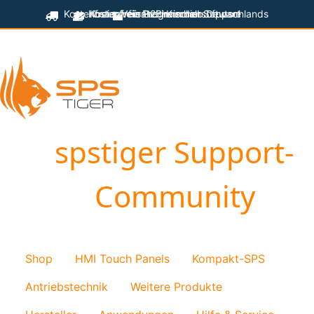
Kostenfreier Versand innerhalb Deutschlands
Kostenfreie Programmiersoftware
Kostenfreier technischer Support
für B2B-Kunden
spstiger Support-
Community
Shop
HMI Touch Panels
Kompakt-SPS
Antriebstechnik
Weitere Produkte