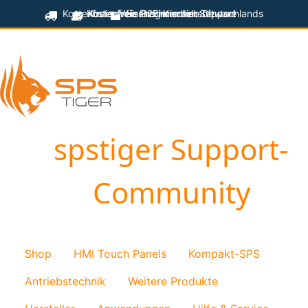
Kostenfreier Versand innerhalb Deutschlands
Kostenfreie Programmiersoftware
Kostenfreier technischer Support
für B2B-Kunden
spstiger Support-
Community
Shop
HMI Touch Panels
Kompakt-SPS
Antriebstechnik
Weitere Produkte