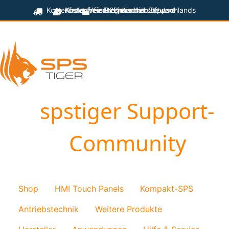
Kostenfreier Versand innerhalb Deutschlands
Kostenfreie Programmiersoftware
Kostenfreier technischer Support
für B2B-Kunden
spstiger Support-
Community
Shop
HMI Touch Panels
Kompakt-SPS
Antriebstechnik
Weitere Produkte