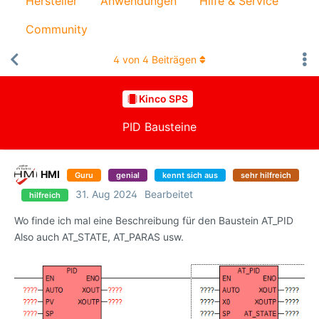
Hersteller
Anwendungen
Hilfe & Service
Community
4
von
4
Beiträgen
Kinco SPS
PID Bausteine
HMI
Guru
genial
kennt sich aus
sehr hilfreich
31. Aug 2024
Bearbeitet
hilfreich
Wo finde ich mal eine Beschreibung für den Baustein AT_PID
Also auch AT_STATE, AT_PARAS usw.