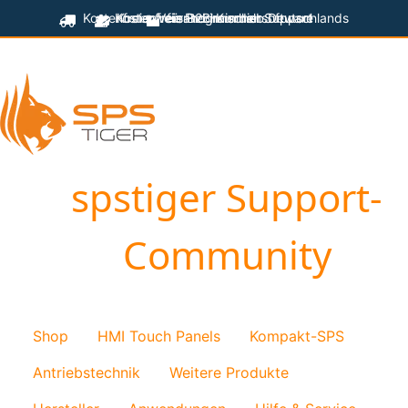
Kostenfreier Versand innerhalb Deutschlands
Kostenfreie Programmiersoftware
Kostenfreier technischer Support
für B2B-Kunden
spstiger Support-
Community
Shop
HMI Touch Panels
Kompakt-SPS
Antriebstechnik
Weitere Produkte