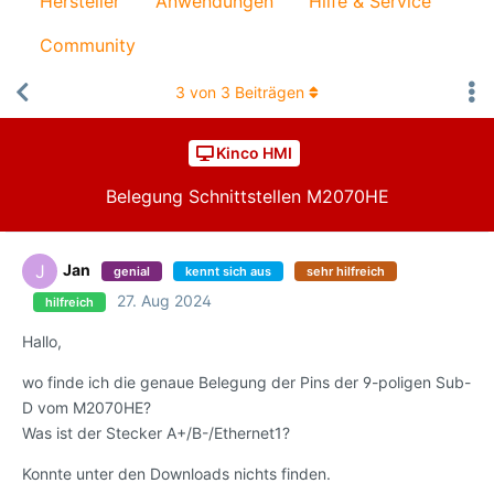
Hersteller
Anwendungen
Hilfe & Service
Community
3
von
3
Beiträgen
Kinco HMI
Belegung Schnittstellen M2070HE
Jan
J
genial
kennt sich aus
sehr hilfreich
27. Aug 2024
hilfreich
Hallo,
wo finde ich die genaue Belegung der Pins der 9-poligen Sub-
D vom M2070HE?
Was ist der Stecker A+/B-/Ethernet1?
Konnte unter den Downloads nichts finden.