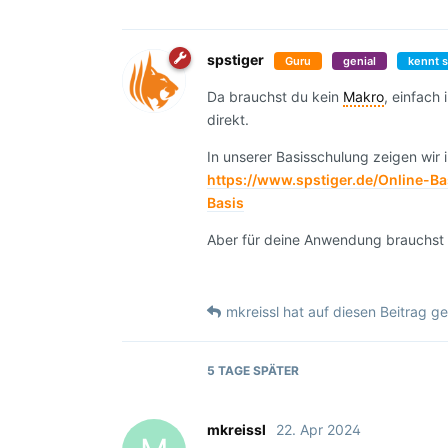
spstiger
Guru
genial
kennt s
Da brauchst du kein
Makro
, einfach
direkt.
In unserer Basisschulung zeigen wir 
https://www.spstiger.de/Online-B
Basis
Aber für deine Anwendung brauchst du
mkreissl
hat
auf diesen Beitrag ge
5 TAGE
SPÄTER
mkreissl
22. Apr 2024