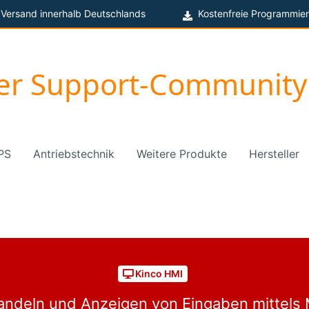
 Versand innerhalb Deutschlands
Kostenfreie Programmier
ger Support-Community
PS
Antriebstechnik
Weitere Produkte
Hersteller
Kinco HMI
deln und Anzeigen von Eingaben mittels