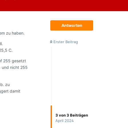
Antworten
lem zu haben.
Erster Beitrag
l.
25,5 C.
uf 255 gesetzt
5 und nicht 255
b. zu
ggert damit
3
von
3
Beiträgen
April 2024
Antworten