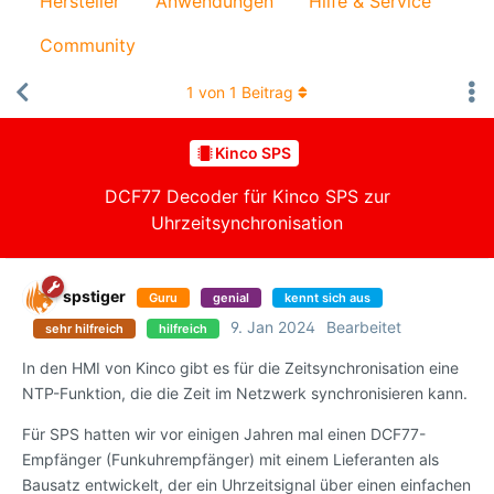
Hersteller
Anwendungen
Hilfe & Service
Community
1
von
1
Beitrag
Kinco SPS
DCF77 Decoder für Kinco SPS zur
Uhrzeitsynchronisation
spstiger
Guru
genial
kennt sich aus
9. Jan 2024
Bearbeitet
sehr hilfreich
hilfreich
In den HMI von Kinco gibt es für die Zeitsynchronisation eine
NTP-Funktion, die die Zeit im Netzwerk synchronisieren kann.
Für SPS hatten wir vor einigen Jahren mal einen DCF77-
Empfänger (Funkuhrempfänger) mit einem Lieferanten als
Bausatz entwickelt, der ein Uhrzeitsignal über einen einfachen