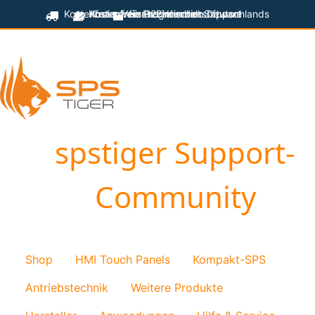
Kostenfreier Versand innerhalb Deutschlands
Kostenfreie Programmiersoftware
Kostenfreier technischer Support
für B2B-Kunden
spstiger Support-
Community
Shop
HMI Touch Panels
Kompakt-SPS
Antriebstechnik
Weitere Produkte