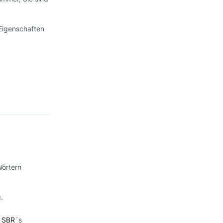
 Eigenschaften
Antworten
Wörtern
.
5
SBR
´s