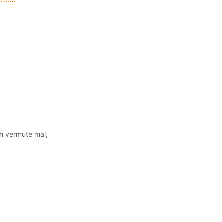
Antworten
ch vermute mal,
Antworten