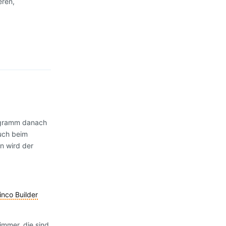
eren,
Antworten
rogramm danach
auch beim
n wird der
inco Builder
immer, die sind