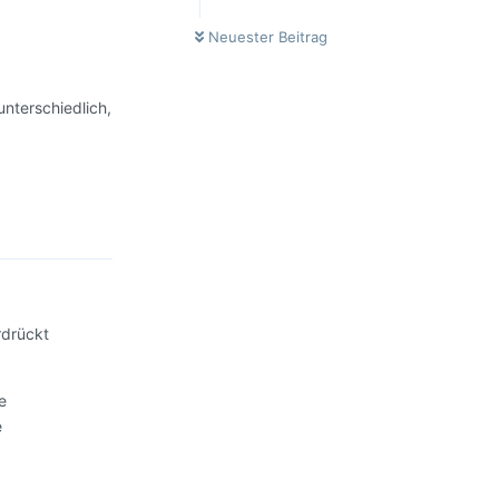
Neuester Beitrag
unterschiedlich,
Antworten
rdrückt
e
e