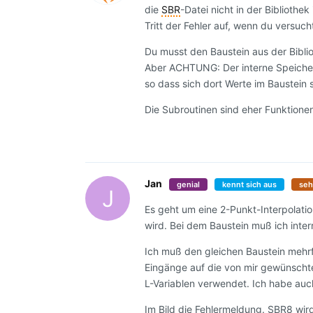
die
SBR
-Datei nicht in der Bibliothe
Tritt der Fehler auf, wenn du versu
Du musst den Baustein aus der Biblio
Aber ACHTUNG: Der interne Speicher i
so dass sich dort Werte im Baustein
Die Subroutinen sind eher Funktione
Jan
genial
kennt sich aus
seh
J
Es geht um eine 2-Punkt-Interpolatio
wird. Bei dem Baustein muß ich inte
Ich muß den gleichen Baustein mehrf
Eingänge auf die von mir gewünschte
L-Variablen verwendet. Ich habe auch
Im Bild die Fehlermeldung. SBR8 wir