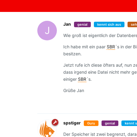
Jan
genial
kennt sich aus
seh
J
Wie groß ist eigentlich der Datenbere
Ich habe mit ein paar
SBR
´s in der B
besitzen.
Jetzt rufe ich diese öfters auf, nun 
dass irgend eine Datei nicht mehr 
einiger
SBR
´s.
Grüße Jan
spstiger
Guru
genial
kennt s
Der Speicher ist zwei begrenzt, dara