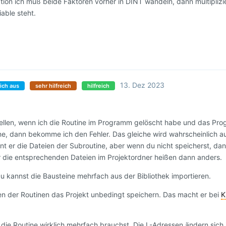
kation ich muß beide Faktoren vorher in DINT wandeln, dann multiplizi
able steht.
13. Dez 2023
ich aus
sehr hilfreich
hilfreich
ellen, wenn ich die Routine im Programm gelöscht habe und das P
fne, dann bekomme ich den Fehler. Das gleiche wird wahrscheinlich 
er die Dateien der Subroutine, aber wenn du nicht speicherst, dan
 die entsprechenden Dateien im Projektordner heißen dann anders.
 Du kannst die Bausteine mehrfach aus der Bibliothek importieren.
der Routinen das Projekt unbedingt speichern. Das macht er bei
K
u die Routine wirklich mehrfach brauchst. Die L-Adressen ändern sich 