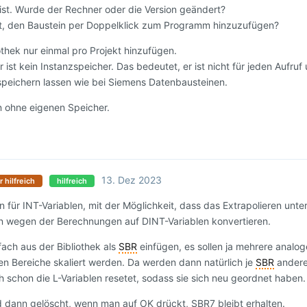
k ist. Wurde der Rechner oder die Version geändert?
cht, den Baustein per Doppelklick zum Programm hinzuzufügen?
thek nur einmal pro Projekt hinzufügen.
st kein Instanzspeicher. Das bedeutet, er ist nicht für jeden Aufruf 
 speichern lassen wie bei Siemens Datenbausteinen.
n ohne eigenen Speicher.
13. Dez 2023
r hilfreich
hilfreich
n für INT-Variablen, mit der Möglichkeit, dass das Extrapolieren unte
rn wegen der Berechnungen auf DINT-Variablen konvertieren.
ach aus der Bibliothek als
SBR
einfügen, es sollen ja mehrere analog
n Bereiche skaliert werden. Da werden dann natürlich je
SBR
ander
 schon die L-Variablen resetet, sodass sie sich neu geordnet haben.
d dann gelöscht, wenn man auf OK drückt, SBR7 bleibt erhalten.