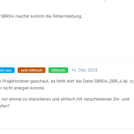
f SBR04 machst kommt die Fehlermeldung.
14. Dez 2023
ich aus
sehr hilfreich
hilfreich
m Projektordner geschaut, es fehlt dort die Datei SBR04_SBR_4.ilp. I
er nicht anlegen konnte.
 nur einmal zu importieren und einfach mit verschiedenen Ein- und
ufen?