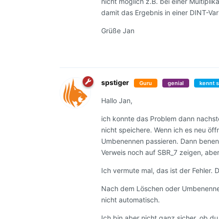
nicht möglich z.B. bei einer Multipli
damit das Ergebnis in einer DINT-Vari
Grüße Jan
spstiger
Guru
genial
kennt s
Hallo Jan,
ich konnte das Problem dann nachst
nicht speichere. Wenn ich es neu öf
Umbenennen passieren. Dann benennt 
Verweis noch auf SBR_7 zeigen, aber
Ich vermute mal, das ist der Fehler.
Nach dem Löschen oder Umbenennen 
nicht automatisch.
Ich bin aber nicht ganz sicher, ob d